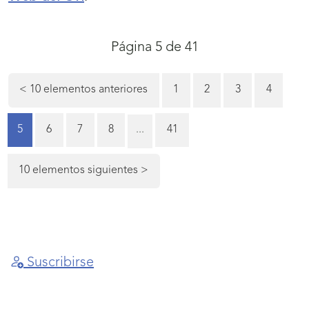
Navegación
Final
Página 5 de 41
de
de
la
Página
Página
Página
<
10 elementos anteriores
1
2
3
4
página
paginación
5
Página
Página
Página
Página
Página
5
6
7
8
...
41
(actual)
10 elementos siguientes
>
Suscribirse