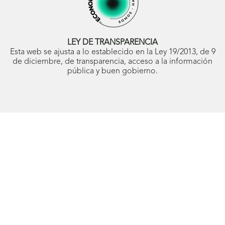
ventana
ventana
ventana
abrirá
ventana
ventana
nueva)
nueva)
nueva)
en
nueva)
nueva)
ventana
nueva)
LEY DE TRANSPARENCIA
Esta web se ajusta a lo establecido en la Ley 19/2013, de 9
de diciembre, de transparencia, acceso a la información
pública y buen gobierno.