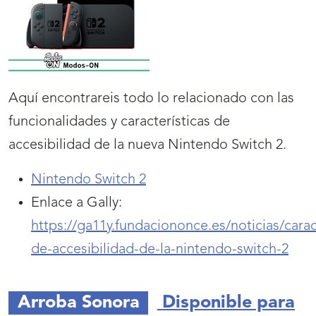
Aquí encontrareis todo lo relacionado con las
funcionalidades y características de
accesibilidad de la nueva Nintendo Switch 2.
Nintendo Switch 2
(se
Enlace a Gally:
abrirá
https://ga11y.fundaciononce.es/noticias/carac
nueva
de-accesibilidad-de-la-nintendo-switch-2
ventana)
Arroba Sonora
Disponible para