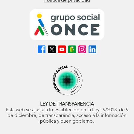
Política de privacidad
Síguenos
Síguenos
Síguenos
Síguenos
Síguenos
Síguenos
en
en
en
en
en
en
Facebook
X
Youtube
nuestro
Instagram
LinkedIn
(se
(se
(se
Blog
(se
(se
abrirá
abrirá
abrirá
ONCE
abrirá
abrirá
en
en
en
(se
en
en
ventana
ventana
ventana
abrirá
ventana
ventana
nueva)
nueva)
nueva)
en
nueva)
nueva)
ventana
nueva)
LEY DE TRANSPARENCIA
Esta web se ajusta a lo establecido en la Ley 19/2013, de 9
de diciembre, de transparencia, acceso a la información
pública y buen gobierno.