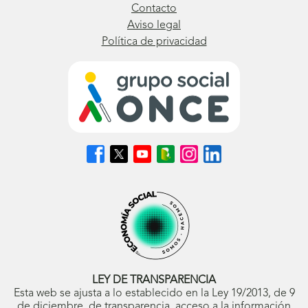
Contacto
Aviso legal
Política de privacidad
Síguenos
Síguenos
Síguenos
Síguenos
Síguenos
Síguenos
en
en
en
en
en
en
Facebook
X
Youtube
nuestro
Instagram
LinkedIn
(se
(se
(se
Blog
(se
(se
abrirá
abrirá
abrirá
ONCE
abrirá
abrirá
en
en
en
(se
en
en
ventana
ventana
ventana
abrirá
ventana
ventana
nueva)
nueva)
nueva)
en
nueva)
nueva)
ventana
nueva)
LEY DE TRANSPARENCIA
Esta web se ajusta a lo establecido en la Ley 19/2013, de 9
de diciembre, de transparencia, acceso a la información