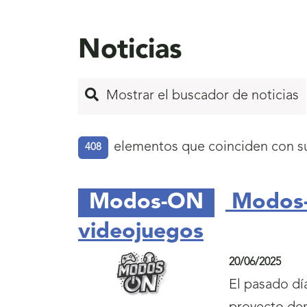
Noticias
Mostrar el buscador de noticias
elementos que coinciden con s
408
Inicio
Modos-ON
Modos-O
de
videojuegos
página
20/06/2025
7
El pasado dí