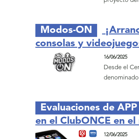
proyecto d
Modos-ON
¡Arran
consolas y videojuego
16/06/2025
Desde el Cen
denominad
Evaluaciones de APP
en el ClubONCE en el
12/06/2025