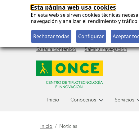
Esta página web usa cookies
En esta web se sirven cookies técnicas necesa
navegación y analizar el rendimiento y tráfi
Saltar a contenido
Saltar a navegación
Menú
Inicio
Conócenos
Servicios
principal
Está
Inicio
Noticias
aquí