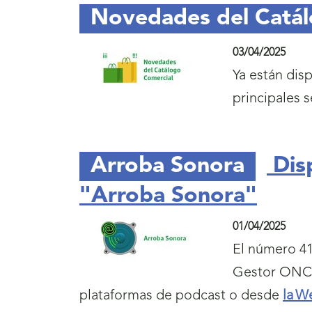
Novedades del Catá
03/04/2025
Ya están dis
principales s
Arroba Sonora
Dis
"Arroba Sonora"
01/04/2025
El número 41
Gestor ONCE 
plataformas de podcast o desde
la W