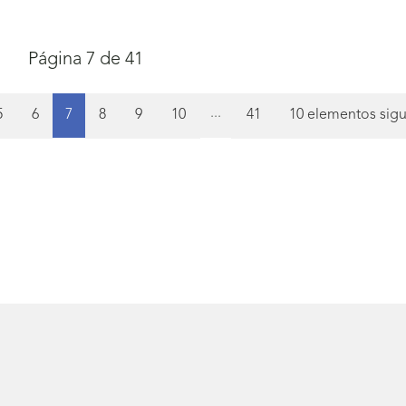
Página 7 de 41
Página
...
a
Página
Página
Página
Página
Página
Página
7
5
6
8
9
10
41
10 elementos sigu
(actual)