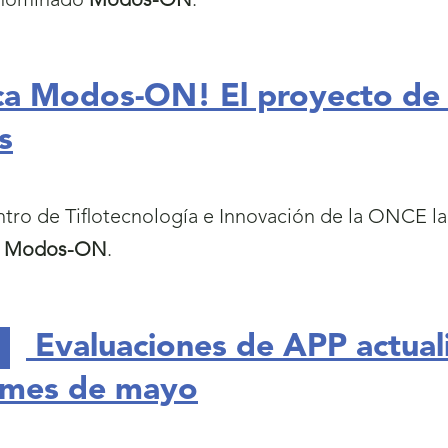
enominado
Modos-ON
.
ca Modos-ON! El proyecto de a
s
tro de Tiflotecnología e Innovación de la ONCE 
o
Modos-ON
.
Evaluaciones de APP actual
 mes de mayo