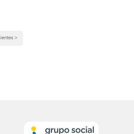
ientes
>