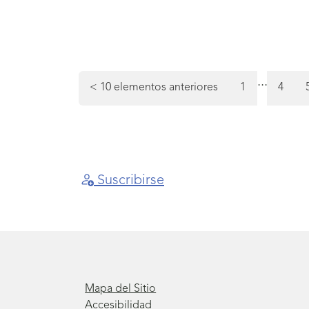
Navegación
Final
de
de
...
Págin
<
10 elementos anteriores
1
4
página
la
7
paginación
Suscribirse
Mapa del Sitio
Accesibilidad