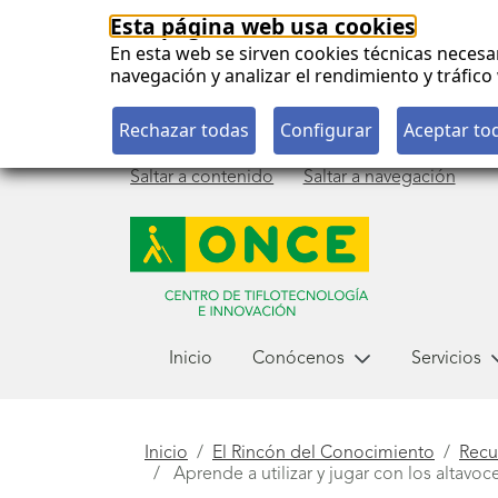
Esta página web usa cookies
En esta web se sirven cookies técnicas necesa
navegación y analizar el rendimiento y tráfi
Saltar a contenido
Saltar a navegación
Menú
Inicio
Conócenos
Servicios
principal
Está
Inicio
El Rincón del Conocimiento
Recu
Aprende a utilizar y jugar con los altav
aquí