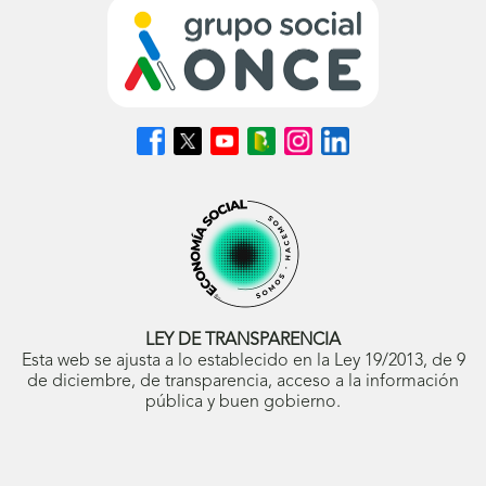
Síguenos
Síguenos
Síguenos
Síguenos
Síguenos
Síguenos
en
en
en
en
en
en
Facebook
X
Youtube
nuestro
Instagram
LinkedIn
(se
(se
(se
Blog
(se
(se
abrirá
abrirá
abrirá
ONCE
abrirá
abrirá
en
en
en
(se
en
en
ventana
ventana
ventana
abrirá
ventana
ventana
nueva)
nueva)
nueva)
en
nueva)
nueva)
ventana
nueva)
LEY DE TRANSPARENCIA
Esta web se ajusta a lo establecido en la Ley 19/2013, de 9
de diciembre, de transparencia, acceso a la información
pública y buen gobierno.