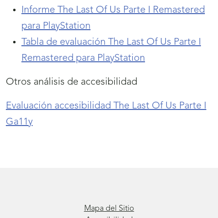
Informe The Last Of Us Parte I Remastered
para PlayStation
(se
Tabla de evaluación The Last Of Us Parte I
abrirá
Remastered para PlayStation
nueva
(se
ventana)
abrirá
Otros análisis de accesibilidad
nueva
Evaluación accesibilidad The Last Of Us Parte I
ventana)
Ga11y
Mapa del Sitio