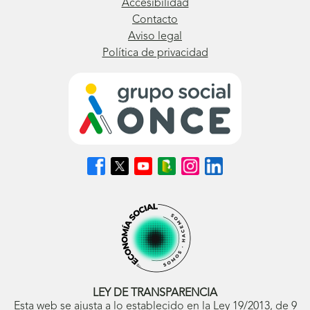
Accesibilidad
Contacto
Aviso legal
Política de privacidad
Síguenos
Síguenos
Síguenos
Síguenos
Síguenos
Síguenos
en
en
en
en
en
en
Facebook
X
Youtube
nuestro
Instagram
LinkedIn
(se
(se
(se
Blog
(se
(se
abrirá
abrirá
abrirá
ONCE
abrirá
abrirá
en
en
en
(se
en
en
ventana
ventana
ventana
abrirá
ventana
ventana
nueva)
nueva)
nueva)
en
nueva)
nueva)
ventana
nueva)
LEY DE TRANSPARENCIA
Esta web se ajusta a lo establecido en la Ley 19/2013, de 9