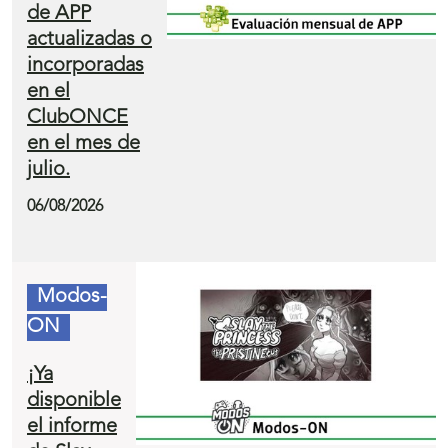
de APP
actualizadas o
incorporadas
en el
ClubONCE
en el mes de
julio.
06/08/2026
Modos-
ON
¡Ya
disponible
el informe