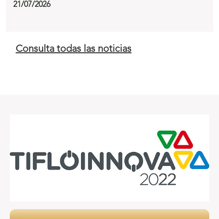
21/07/2026
Consulta todas las noticias
E
n
l
a
c