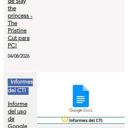
de Slay
the
princess -
The
Pristine
Cut para
PC!
04/08/2026
Informes
del CTI
Informe
del uso
de
Google