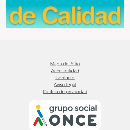
s
:
a
c
c
e
Mapa del Sitio
Accesibilidad
s
Contacto
Aviso legal
o
Política de privacidad
a
s
e