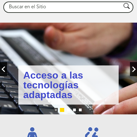
Buscar
Busca
Carrusel
de
imágenes
Acceso a las
tecnologías
adaptadas
Diapositiva
Diapositiva
Diapositiva
Diapositiva
número
número
número
número
1
2
3
4
Enlaces
de