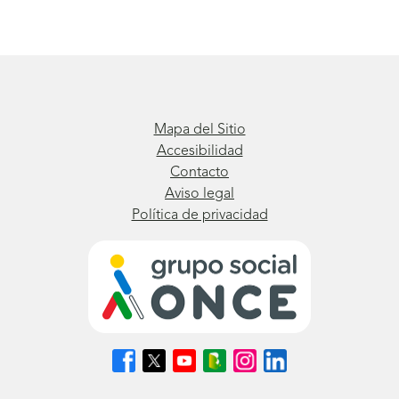
Mapa del Sitio
Accesibilidad
Contacto
Aviso legal
Política de privacidad
Síguenos
Síguenos
Síguenos
Síguenos
Síguenos
Síguenos
en
en
en
en
en
en
Facebook
X
Youtube
nuestro
Instagram
LinkedIn