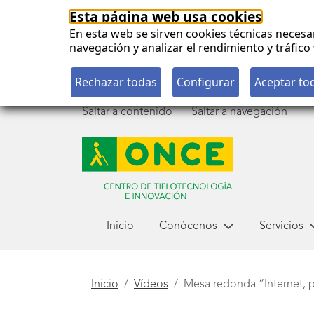
Esta página web usa cookies
En esta web se sirven cookies técnicas necesa
navegación y analizar el rendimiento y tráfi
Saltar a contenido
Saltar a navegación
Menú
Inicio
Conócenos
Servicios
principal
Está
Inicio
Vídeos
Mesa redonda “Internet, pa
aquí