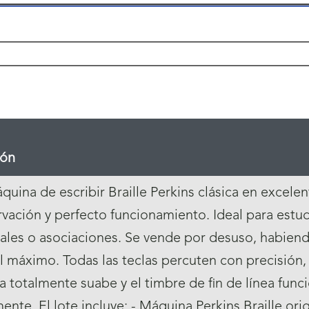
ión
uina de escribir Braille Perkins clásica en excele
vación y perfecto funcionamiento. Ideal para estud
ales o asociaciones. Se vende por desuso, habien
l máximo. Todas las teclas percuten con precisión,
va totalmente suabe y el timbre de fin de línea func
nte. El lote incluye: - Máquina Perkins Braille orig