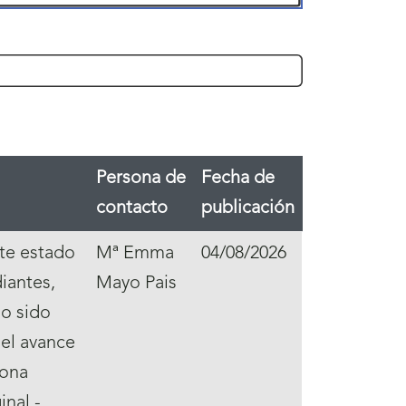
Persona de
Fecha de
contacto
publicación
nte estado
Mª Emma
04/08/2026
iantes,
Mayo Pais
do sido
 el avance
iona
inal -