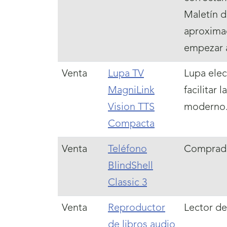
Maletín d
aproximad
empezar a
Venta
Lupa TV
Lupa elec
MagniLink
facilitar 
Vision TTS
moderno. 
Compacta
Venta
Teléfono
Comprado 
BlindShell
Classic 3
Venta
Reproductor
Lector de 
de libros audio