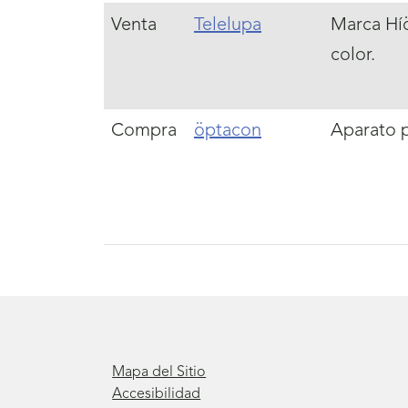
Venta
Telelupa
Marca Híö
color.
Compra
öptacon
Aparato pa
Mapa del Sitio
Accesibilidad