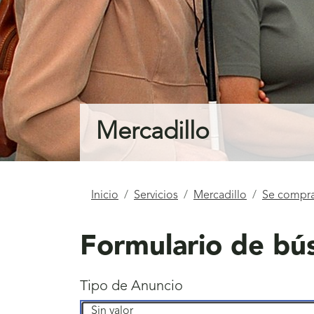
Mercadillo
Está
Inicio
Servicios
Mercadillo
Se compra
aquí
Formulario de bú
Tipo de Anuncio