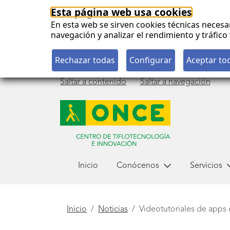
Esta página web usa cookies
En esta web se sirven cookies técnicas necesa
navegación y analizar el rendimiento y tráfi
Saltar a contenido
Saltar a navegación
Menú
Inicio
Conócenos
Servicios
principal
Está
Inicio
Noticias
Videotutoriales de apps
aquí