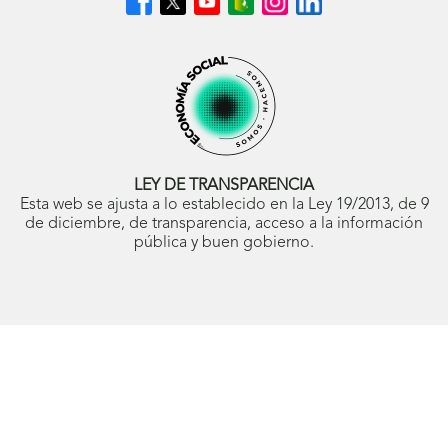
en
en
en
en
en
en
Facebook
X
Youtube
nuestro
Instagram
LinkedIn
(se
(se
(se
Blog
(se
(se
abrirá
abrirá
abrirá
ONCE
abrirá
abrirá
en
en
en
(se
en
en
ventana
ventana
ventana
abrirá
ventana
ventana
nueva)
nueva)
nueva)
en
nueva)
nueva)
ventana
nueva)
LEY DE TRANSPARENCIA
Esta web se ajusta a lo establecido en la Ley 19/2013, de 9
de diciembre, de transparencia, acceso a la información
pública y buen gobierno.