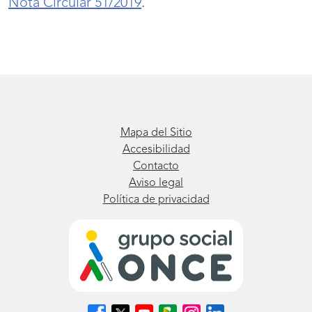
Nota Circular 51/2019
.
Mapa del Sitio
Accesibilidad
Contacto
Aviso legal
Política de privacidad
Síguenos
Síguenos
Síguenos
Síguenos
Síguenos
Síguenos