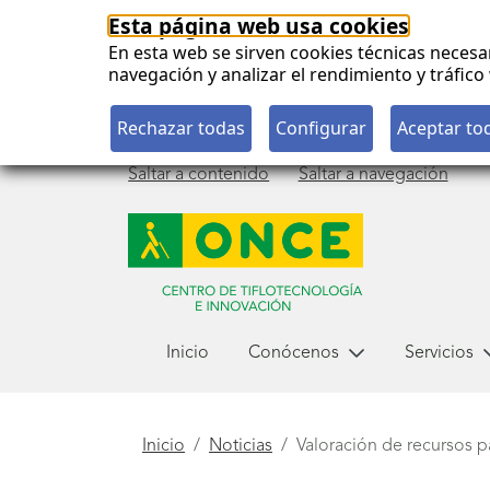
Esta página web usa cookies
En esta web se sirven cookies técnicas necesa
navegación y analizar el rendimiento y tráfi
Saltar a contenido
Saltar a navegación
Menú
Inicio
Conócenos
Servicios
principal
Está
Inicio
Noticias
Valoración de recursos 
aquí