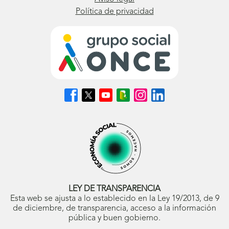
Política de privacidad
Síguenos
Síguenos
Síguenos
Síguenos
Síguenos
Síguenos
en
en
en
en
en
en
Facebook
X
Youtube
nuestro
Instagram
LinkedIn
(se
(se
(se
Blog
(se
(se
abrirá
abrirá
abrirá
ONCE
abrirá
abrirá
en
en
en
(se
en
en
ventana
ventana
ventana
abrirá
ventana
ventana
nueva)
nueva)
nueva)
en
nueva)
nueva)
ventana
nueva)
LEY DE TRANSPARENCIA
Esta web se ajusta a lo establecido en la Ley 19/2013, de 9
de diciembre, de transparencia, acceso a la información
pública y buen gobierno.