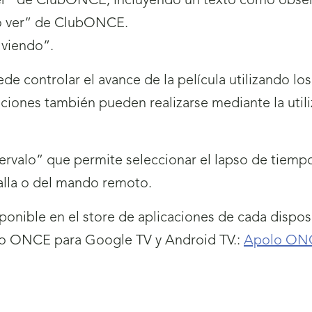
o ver” de ClubONCE, incluyendo un texto como obse
ero ver” de ClubONCE.
r viendo”.
de controlar el avance de la película utilizando lo
unciones también pueden realizarse mediante la uti
rvalo” que permite seleccionar el lapso de tiempo
alla o del mando remoto.
nible en el store de aplicaciones de cada disposi
olo ONCE para Google TV y Android TV.:
Apolo ONC