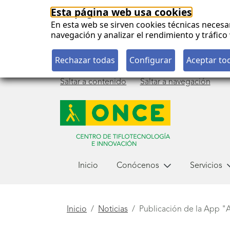
Esta página web usa cookies
En esta web se sirven cookies técnicas necesa
navegación y analizar el rendimiento y tráfi
Saltar a contenido
Saltar a navegación
Menú
Inicio
Conócenos
Servicios
principal
Está
Inicio
Noticias
Publicación de la App "
aquí