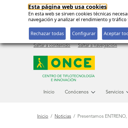
Esta página web usa cookies
En esta web se sirven cookies técnicas necesa
navegación y analizar el rendimiento y tráfi
Saltar a contenido
Saltar a navegación
Menú
Inicio
Conócenos
Servicios
principal
Está
Inicio
Noticias
Presentamos ENTRENO, 
aquí