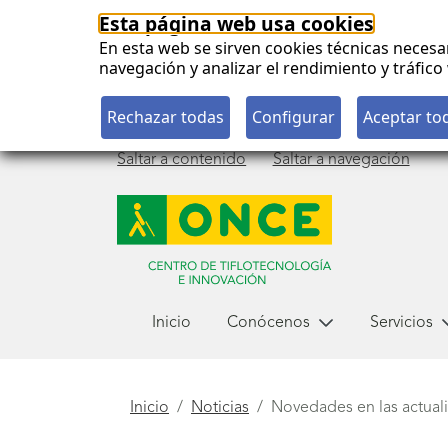
Esta página web usa cookies
En esta web se sirven cookies técnicas necesa
navegación y analizar el rendimiento y tráfi
Saltar a contenido
Saltar a navegación
Menú
Inicio
Conócenos
Servicios
principal
Está
Inicio
Noticias
Novedades en las actual
aquí