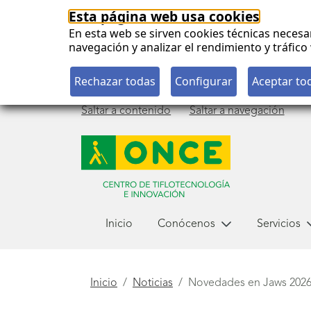
Esta página web usa cookies
En esta web se sirven cookies técnicas necesa
navegación y analizar el rendimiento y tráfi
Saltar a contenido
Saltar a navegación
Menú
Inicio
Conócenos
Servicios
principal
Está
Inicio
Noticias
Novedades en Jaws 2026
aquí