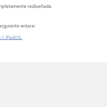
ompletamente rediseñada.
siguiente enlace:
3.1 iPadOS.