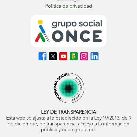
Política de privacidad
Síguenos
Síguenos
Síguenos
Síguenos
Síguenos
Síguenos
en
en
en
en
en
en
Facebook
X
Youtube
nuestro
Instagram
LinkedIn
(se
(se
(se
Blog
(se
(se
abrirá
abrirá
abrirá
ONCE
abrirá
abrirá
en
en
en
(se
en
en
ventana
ventana
ventana
abrirá
ventana
ventana
nueva)
nueva)
nueva)
en
nueva)
nueva)
ventana
nueva)
LEY DE TRANSPARENCIA
Esta web se ajusta a lo establecido en la Ley 19/2013, de 9
de diciembre, de transparencia, acceso a la información
pública y buen gobierno.