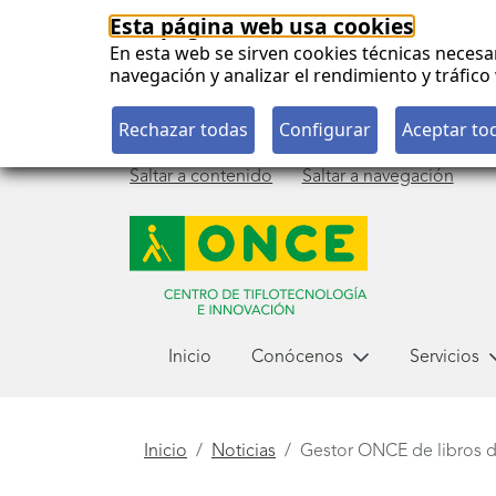
Esta página web usa cookies
En esta web se sirven cookies técnicas necesa
navegación y analizar el rendimiento y tráfi
Saltar a contenido
Saltar a navegación
Menú
Inicio
Conócenos
Servicios
principal
Está
Inicio
Noticias
Gestor ONCE de libros d
aquí