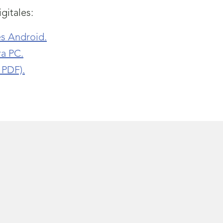
gitales:
s Android.
ra PC.
 PDF).