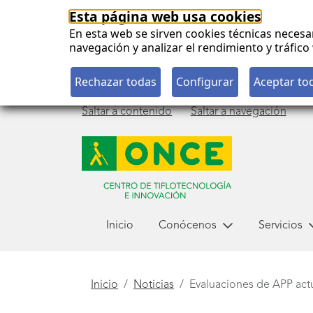
Esta página web usa cookies
En esta web se sirven cookies técnicas necesa
navegación y analizar el rendimiento y tráfi
Saltar a contenido
Saltar a navegación
Menú
Inicio
Conócenos
Servicios
principal
Está
Inicio
Noticias
Evaluaciones de APP act
aquí