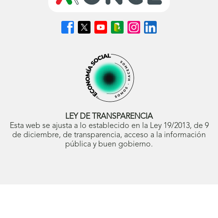
Síguenos
Síguenos
Síguenos
Síguenos
Síguenos
Síguenos
en
en
en
en
en
en
Facebook
X
Youtube
nuestro
Instagram
LinkedIn
(se
(se
(se
Blog
(se
(se
abrirá
abrirá
abrirá
ONCE
abrirá
abrirá
en
en
en
(se
en
en
ventana
ventana
ventana
abrirá
ventana
ventana
nueva)
nueva)
nueva)
en
nueva)
nueva)
ventana
nueva)
LEY DE TRANSPARENCIA
Esta web se ajusta a lo establecido en la Ley 19/2013, de 9
de diciembre, de transparencia, acceso a la información
pública y buen gobierno.