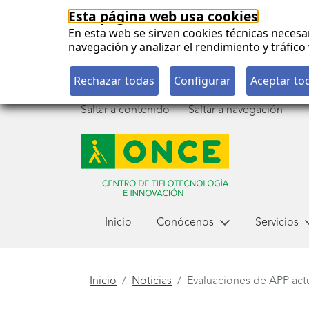
Esta página web usa cookies
En esta web se sirven cookies técnicas necesa
navegación y analizar el rendimiento y tráfi
Saltar a contenido
Saltar a navegación
Menú
Inicio
Conócenos
Servicios
principal
Está
Inicio
Noticias
Evaluaciones de APP act
aquí