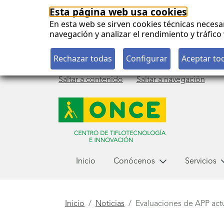
Esta página web usa cookies
En esta web se sirven cookies técnicas necesa
navegación y analizar el rendimiento y tráfi
Saltar a contenido
Saltar a navegación
Menú
Inicio
Conócenos
Servicios
principal
Está
Inicio
Noticias
Evaluaciones de APP act
aquí