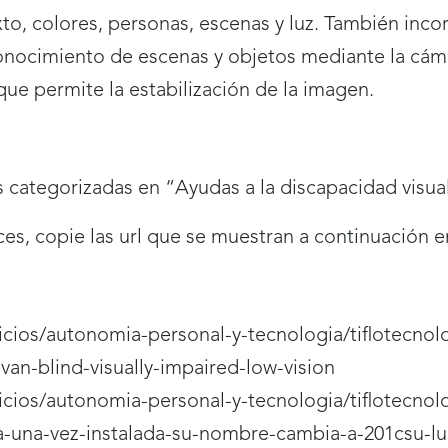
to, colores, personas, escenas y luz. También inco
conocimiento de escenas y objetos mediante la cáma
 que permite la estabilización de la imagen.
 categorizadas en “Ayudas a la discapacidad visual
aces, copie las url que se muestran a continuación 
rvicios/autonomia-personal-y-tecnologia/tiflotecnol
van-blind-visually-impaired-low-vision
rvicios/autonomia-personal-y-tecnologia/tiflotecnol
pa-una-vez-instalada-su-nombre-cambia-a-201csu-l