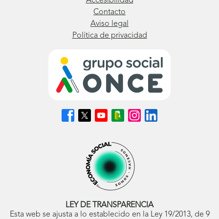
Accesibilidad
Contacto
Aviso legal
Política de privacidad
Síguenos
Síguenos
Síguenos
Síguenos
Síguenos
Síguenos
en
en
en
en
en
en
Facebook
X
Youtube
nuestro
Instagram
LinkedIn
(se
(se
(se
Blog
(se
(se
abrirá
abrirá
abrirá
ONCE
abrirá
abrirá
en
en
en
(se
en
en
ventana
ventana
ventana
abrirá
ventana
ventana
nueva)
nueva)
nueva)
en
nueva)
nueva)
ventana
nueva)
LEY DE TRANSPARENCIA
Esta web se ajusta a lo establecido en la Ley 19/2013, de 9