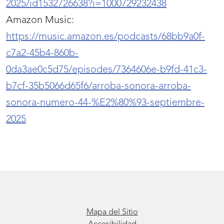
2025/id1532726638?i=1000729232438
Amazon Music:
https://music.amazon.es/podcasts/68bb9a0f-
c7a2-45b4-860b-
0da3ae0c5d75/episodes/7364606e-b9fd-41c3-
b7cf-35b5066d65f6/arroba-sonora-arroba-
sonora-numero-44-%E2%80%93-septiembre-
2025
Mapa del Sitio