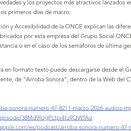
ovedades y los proyectos más atractivos lanzados
los primeros días de marzo.
ión y Accesibilidad de la ONCE explican las difer
bricados por esta empresa del Grupo Social ONCE 
tancia o en el caso de los semáforos de última ge
ra en formato texto puede descargarse desde el G
iente, de “Arroba Sonora”, dentro de la Web del C
oba-sonora-numero-47-8211-marzo-2026-audios-mp
m/episode/38Md9IUgPctpi4tu9OWfAo
s.apple.com/es/podcast/arroba-sonora-numero-47-