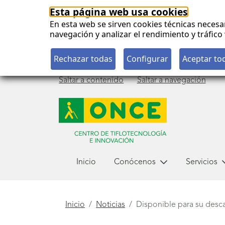
Esta página web usa cookies
En esta web se sirven cookies técnicas necesa
navegación y analizar el rendimiento y tráfi
Saltar a contenido
Saltar a navegación
Menú
Inicio
Conócenos
Servicios
principal
Está
Inicio
Noticias
Disponible para su desc
aquí