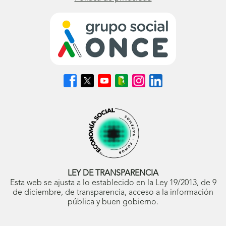
Síguenos
Síguenos
Síguenos
Síguenos
Síguenos
Síguenos
en
en
en
en
en
en
Facebook
X
Youtube
nuestro
Instagram
LinkedIn
(se
(se
(se
Blog
(se
(se
abrirá
abrirá
abrirá
ONCE
abrirá
abrirá
en
en
en
(se
en
en
ventana
ventana
ventana
abrirá
ventana
ventana
nueva)
nueva)
nueva)
en
nueva)
nueva)
ventana
nueva)
LEY DE TRANSPARENCIA
Esta web se ajusta a lo establecido en la Ley 19/2013, de 9
de diciembre, de transparencia, acceso a la información
pública y buen gobierno.