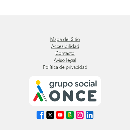
Mapa del Sitio
Accesibilidad
Contacto
Aviso legal
Política de privacidad
Síguenos
Síguenos
Síguenos
Síguenos
Síguenos
Síguenos
en
en
en
en
en
en
Facebook
X
Youtube
nuestro
Instagram
LinkedIn