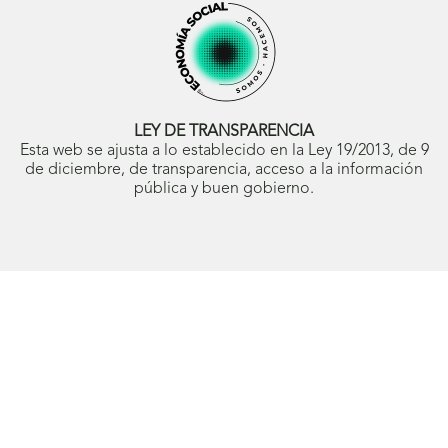
(se
(se
(se
Blog
(se
(se
abrirá
abrirá
abrirá
ONCE
abrirá
abrirá
en
en
en
(se
en
en
ventana
ventana
ventana
abrirá
ventana
ventana
nueva)
nueva)
nueva)
en
nueva)
nueva)
ventana
nueva)
LEY DE TRANSPARENCIA
Esta web se ajusta a lo establecido en la Ley 19/2013, de 9
de diciembre, de transparencia, acceso a la información
pública y buen gobierno.