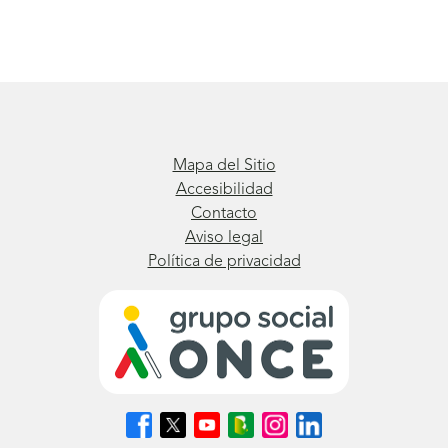
Mapa del Sitio
Accesibilidad
Contacto
Aviso legal
Política de privacidad
Síguenos
Síguenos
Síguenos
Síguenos
Síguenos
Síguenos
en
en
en
en
en
en