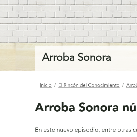
Arroba Sonora
Está
Inicio
El Rincón del Conocimiento
Arro
aquí
Arroba Sonora n
En este nuevo episodio, entre otras 